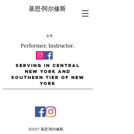
基思·阿尔修斯
大号
Performer. Instructor.
Serving in Central
New York and
Southern Tier of New
York
©2021 基思·阿尔修斯。